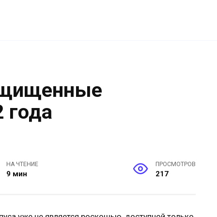
ащищенные
 года
НА ЧТЕНИЕ
ПРОСМОТРОВ
9 мин
217
уса уже не является роскошью, доступной только