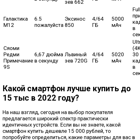
зев 662
Ful
пр
Галактика
6.5
Эксинос
4/64
5000
ка
М12
пожалуйста
850
ГБ
мАч
в
се
Ult
Сяоми
(4K
Редми
6,67 дюйма
Львиный
4/64
5020
30
Примечание
в секунду
зев 720G
ГБ
мАч
ка
9S
в
се
Какой смартфон лучше купить до
15 тыс в 2022 году?
На наш взгляд, сегодня на выбор покупателя
предлагается широкий спектр практически
идентичных устройств. Если вы не знаете, какой
смартфон купить дешевле 15 000 рублей, то
попробуйте определиться, какие параметры для вас в