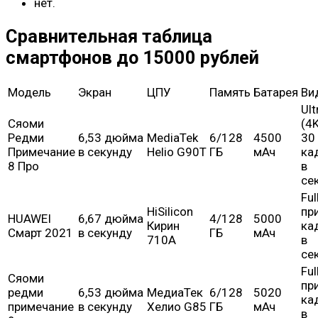
нет.
Сравнительная таблица
смартфонов до 15000 рублей
Модель
Экран
ЦПУ
Память
Батарея
Ви
Ult
Сяоми
(4K
Редми
6,53 дюйма
MediaTek
6/128
4500
30
Примечание
в секунду
Helio G90T
ГБ
мАч
ка
8 Про
в
се
Ful
HiSilicon
пр
HUAWEI
6,67 дюйма
4/128
5000
Кирин
ка
Смарт 2021
в секунду
ГБ
мАч
710A
в
се
Ful
Сяоми
пр
редми
6,53 дюйма
МедиаТек
6/128
5020
ка
примечание
в секунду
Хелио G85
ГБ
мАч
в