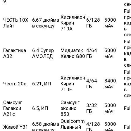
9
се
Ful
Хисиликон
пр
ЧЕСТЬ 10X
6,67 дюйма
6/128
5000
Кирин
ка
Лайт
в секунду
ГБ
мАч
710А
в
се
Ful
пр
Галактика
6.4 Супер
Медиатек
4/64
5000
ка
А32
АМОЛЕД
Хелио G80
ГБ
мАч
в
се
Ful
Хисиликон
пр
4/64
3400
Честь 20e
6.21, ИП
Кирин
ка
ГБ
мАч
710F
в
се
Самсунг
Самсунг
3/32
5000
Галакси
6.5, ИП
эксино
Ful
ГБ
мАч
А21с
850
Qualcomm
6,58 дюйма
4/128
5000
Живой Y31
Львиный
Ful
в секунду
ГБ
мАч