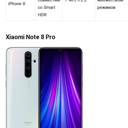
совместим
7 МП, f/2.2
множеством
iPhone Х
со Smart
режимов
HDR
Xiaomi Note 8 Pro