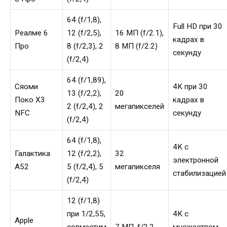
64 (f/1,8),
Full HD при 30
Реалме 6
12 (f/2,5),
16 МП (f/2.1),
кадрах в
Про
8 (f/2,3), 2
8 МП (f/2.2)
секунду
(f/2,4)
64 (f/1,89),
Сяоми
4K при 30
13 (f/2,2),
20
Поко X3
кадрах в
2 (f/2,4), 2
мегапикселей
NFC
секунду
(f/2,4)
64 (f/1,8),
4K с
Галактика
12 (f/2,2),
32
электронной
А52
5 (f/2,4), 5
мегапикселя
стабилизацией
(f/2,4)
12 (f/1,8)
при 1/2,55,
4K с
Apple