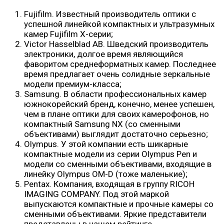
Fujifilm. Известный производитель оптики с
успешной линейкой компактных и ультразумных
камер Fujifilm X-серии;
Victor Hasselblad AB. Шведский производитель
электроники, долгое время являющийся
фаворитом среднеформатных камер. Последнее
время предлагает очень солидные зеркальные
модели премиум-класса;
Samsung. В области профессиональных камер
южнокорейский бренд, конечно, менее успешен,
чем в плане оптики для своих камерофонов, но
компактный Samsung NX (со сменными
объективами) выглядит достаточно серьезно;
Olympus. У этой компании есть шикарные
компактные модели из серии Olympus Pen и
модели со сменными объективами, входящие в
линейку Olympus OM-D (тоже маленькие);
Pentax. Компания, входящая в группу RICOH
IMAGING COMPANY. Под этой маркой
выпускаются компактные и прочные камеры со
сменными объективами. Яркие представители
представлены в нашем рейтинге.