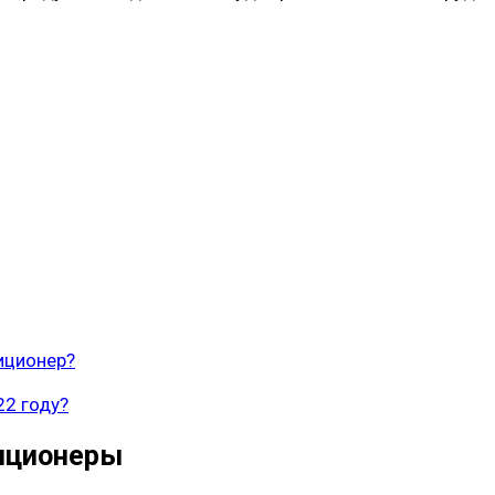
иционер?
22 году?
иционеры