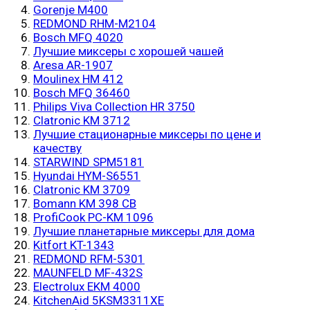
Gorenje M400
REDMOND RHM-M2104
Bosch MFQ 4020
Лучшие миксеры с хорошей чашей
Aresa AR-1907
Moulinex HM 412
Bosch MFQ 36460
Philips Viva Collection HR 3750
Clatronic KM 3712
Лучшие стационарные миксеры по цене и
качеству
STARWIND SPM5181
Hyundai HYM-S6551
Clatronic KM 3709
Bomann KM 398 CB
ProfiCook PC-KM 1096
Лучшие планетарные миксеры для дома
Kitfort KT-1343
REDMOND RFM-5301
MAUNFELD MF-432S
Electrolux EKM 4000
KitchenAid 5KSM3311XE