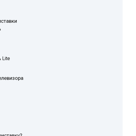
иставки
P
 Lite
елевизора
риставку?