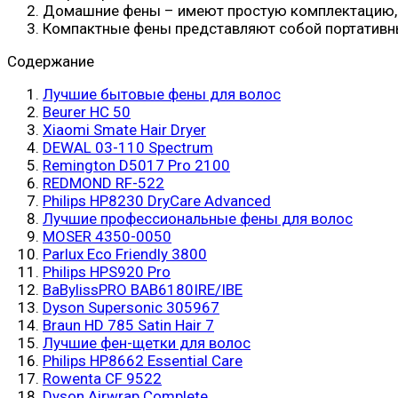
Домашние фены – имеют простую комплектацию, д
Компактные фены представляют собой портативны
Содержание
Лучшие бытовые фены для волос
Beurer HC 50
Xiaomi Smate Hair Dryer
DEWAL 03-110 Spectrum
Remington D5017 Pro 2100
REDMOND RF-522
Philips HP8230 DryCare Advanced
Лучшие профессиональные фены для волос
MOSER 4350-0050
Parlux Eco Friendly 3800
Philips HPS920 Pro
BaBylissPRO BAB6180IRE/IBE
Dyson Supersonic 305967
Braun HD 785 Satin Hair 7
Лучшие фен-щетки для волос
Philips HP8662 Essential Care
Rowenta CF 9522
Dyson Airwrap Complete