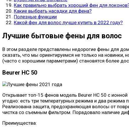
Как правильно выбрать хороший фен для локонов
Какие выбрать насадки для фена?
Полезные функции
Какой фен для волос лучше купить в 2022 году?
Лучшие бытовые фены для волос
В этом разделе представлены недорогие фены для дом
сказать, что мы ориентируемся не только на новинки, 
(часто с хорошими параметрами) становятся более до
Beurer HC 50
Открывает топ-15 фенов модель Beurer HC 50 с ионно
угодно: есть три температурных режима и два режима п
Реализована защита, предохраняющая волосы от повреж
чистка со съемным фильтром. Порадовало наличие ди
Преимущества: