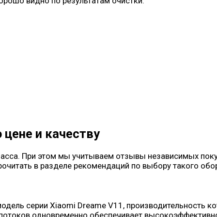
орошо видно по результатам очистки.
цене и качеству
ласса. При этом мы учитываем отзывы независимых пок
рочитать в разделе рекомендаций по выбору такого обо
ель серии Xiaomi Dreame V11, производительность кото
опотоков одновременно обеспечивает высокоэффективное