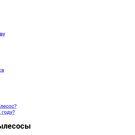
ву
са
ылесос?
 году?
пылесосы