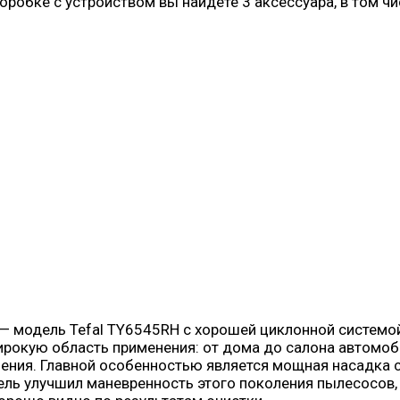
робке с устройством вы найдете 3 аксессуара, в том ч
 модель Tefal TY6545RH с хорошей циклонной системой
рокую область применения: от дома до салона автомоби
ения. Главной особенностью является мощная насадка 
тель улучшил маневренность этого поколения пылесосов,