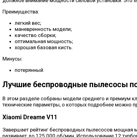
должное внимание мощности силовой установки. Это х
Преимущества:
легкий вес;
маневренность модели;
качество сборки;
оптимальная мощность;
хорошая базовая кисть.
Минусы:
потерянный.
Лучшие беспроводные пылесосы по 
В этом разделе собраны модели среднего и премиум к
технические параметры, о которых подробнее можно п
Xiaomi Dreame V11
Завершает рейтинг беспроводных пылесосов мощная мод
развивает до 125 000 об/мин. Использование 12 турб